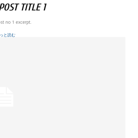
OST TITLE 1
st no 1 excerpt.
っと読む