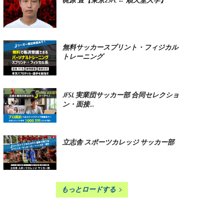
梶原 豊【東京23FC ← 順天堂大学】
無料サッカースプリント・フィジカル
トレーニング
JFSL 実業団サッカー部 合同セレクショ
ン・面接...
立志舎 スポーツカレッジ サッカー部
もっとロードする