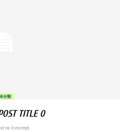
未分類
OST TITLE 0
st no 0 excerpt.