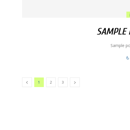
SAMPLE P
Sample po
も
1
2
3