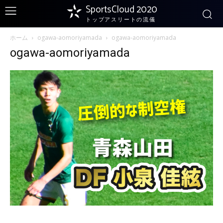
SportsCloud 2020
トップアスリートの流儀
ホーム
ogawa-aomoriyamada
ogawa-aomoriyamada
ogawa-aomoriyamada