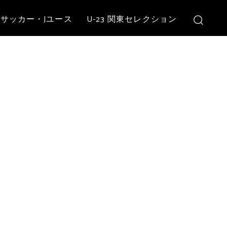
サッカー・Jユース
U-23 関東セレクション