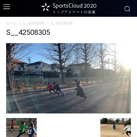
SportsCloud 2020
トップアスリートの流儀
ホーム
S__42508305
S__42508305
S__42508305