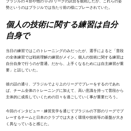
ブラジルの 4 部や他の U-20 リーグの試合を観戦したが、これらの姿
勢というのはブラジルでは当たり前の様にプレーされていた。
個人の技術に関する練習は自分
自身で
当日の練習ではこのトレーニングのみだったが、選手によると「普段
の全体練習では戦術理解の練習がメイン。個人の技術に関する練習は
自分自身で行うのが普通。だから、上手くなるためには自主練習が重
要」と話していた。
彼の話の通り、ブラジルでより上のリーグでプレーをするのであれ
ば、チーム全体のトレーニングに加えて、高い意識を持って普段から
主体的に成長していくための日々を過ごしていく事が重要だろう。
今回のインタビュー・練習見学を通じてブラジルの下部のリーグでプ
レーするチームと日本のクラブでは大きく環境や技術等の基盤が大き
く異なっていると感じた。