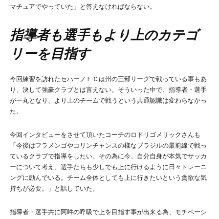
マチュアでやっていた」と答えなければならない。
指導者も選手もより上のカテゴ
リーを目指す
今回練習を訪れたセハーノＦＣは州の三部リーグで戦っている事もあ
り、決して強豪クラブとは言えない。そういった中で、指導者・選手
が一丸となり、より上のチームで戦うという共通認識は変わらなかっ
た。
今回インタビューをさせて頂いたコーチのロドリゴメリックさんも
「今後はフラメンゴやコリンチャンスの様なブラジルの最前線で戦っ
ているクラブで指導をしたい。その為に今、自分自身が本気でサッカ
ーについて考え、選手たちも少しでも上に行けるように日々トレーニ
ングに励んでいる。チーム全体としても上に行きたいという貪欲な気
持ちが必要。」と話していた。
指導者・選手共に阿吽の呼吸で上を目指す事が出来る為、モチベーシ