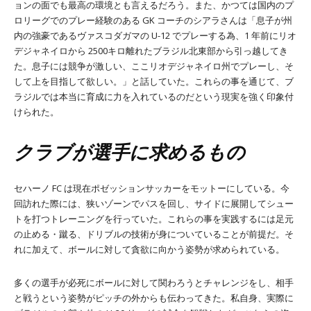
ョンの面でも最高の環境とも言えるだろう。また、かつては国内のプ
ロリーグでのプレー経験のある GK コーチのシアラさんは「息子が州
内の強豪であるヴァスコダガマの U-12 でプレーする為、1 年前にリオ
デジャネイロから 2500キロ離れたブラジル北東部から引っ越してき
た。息子には競争が激しい、ここリオデジャネイロ州でプレーし、そ
して上を目指して欲しい。」と話していた。これらの事を通じて、ブ
ラジルでは本当に育成に力を入れているのだという現実を強く印象付
けられた。
クラブが選手に求めるもの
セハーノ FC は現在ポゼッションサッカーをモットーにしている。今
回訪れた際には、狭いゾーンでパスを回し、サイドに展開してシュー
トを打つトレーニングを行っていた。これらの事を実践するには足元
の止める・蹴る、ドリブルの技術が身についていることが前提だ。そ
れに加えて、ボールに対して貪欲に向かう姿勢が求められている。
多くの選手が必死にボールに対して関わろうとチャレンジをし、相手
と戦うという姿勢がピッチの外からも伝わってきた。私自身、実際に