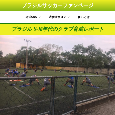
ブラジルサッカーファンページ
公式SNS
表参道サロン
JFSLとは
ブラジル U-18年代のクラブ育成レポート