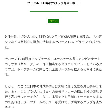
ブラジル U-18年代のクラブ育成レポート
コラム
9 月中旬、ブラジルのU-18年代のクラブ育成の実態を探る為、リオデ
ジャネイロ州都心を拠点に活動するセハーノ FC のグラウンドに訪れ
た。
セハーノ FC は現在トップチーム、ユースチーム共にカンピオナート
カリオカ（州リーグ）の三部に相当するセリエ B でプレーしているク
ラブだ。トップチームに関しては全国リーグから数えると 6 部にあた
る。
しかし、そこには日本の育成事情とは大幅に違う光景を見る事が出来
た。まず、ここブラジルには日本の高校サッカーの様に学校の部活で
行う高校サッカーは存在しない。本気で上を目指してサッカーをする
のであれば、クラブチームのテストを受けて、所属するクラブを決め
るのだ。