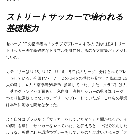
ストリートサッカーで培われる
基礎能力
セハーノ FC の指導者も「クラブでプレーをするのであればストリー
トサッカー等で基礎的なドリブルを身に付けるのが大前提だ」と話し
ていた。
カテゴリーは U-18、U-17、Ｕ-16、各年代のリーグに分けられてプレ
ーをしている。今回セハーノＦＣの U-16 の世代を見学した際には 26
人の選手、4 人の指導者が練習に参加していた。また、クラブには人
工芝のグランドが 3 面あり、私自身、高校サッカーの県３部リーグ、
つまり強豪校ではないカテゴリーでプレーしていたが、これらの環境
は本当に驚きを隠せなかった。
よく自分はブラジルで「サッカーをしていたか？」と聞かれるが、そ
の際にも単に「サッカーをやっていた」と答えると、上記で説明した
ような、整備された環境でプレーをしていたのと勘違いされる為「ア