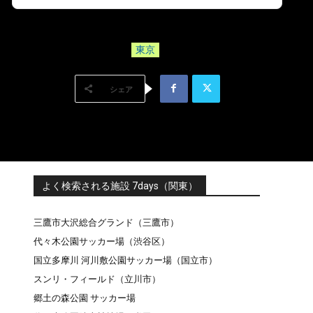
東京
シェア
よく検索される施設 7days（関東）
三鷹市大沢総合グランド（三鷹市）
代々木公園サッカー場（渋谷区）
国立多摩川 河川敷公園サッカー場（国立市）
スンリ・フィールド（立川市）
郷土の森公園 サッカー場