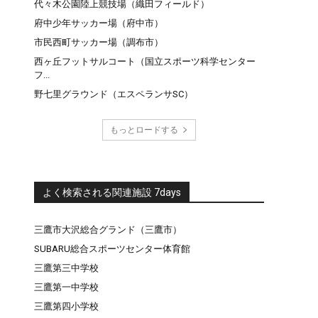
代々木公園陸上競技場（織田フィールド）
府中少年サッカー場（府中市）
市民西町サッカー場（調布市）
西ヶ丘フットサルコート（国立スポーツ科学センター
フ...
野七里グラウンド（エスペランサSC）
もっとロードする
よく検索される関連施設 7days
三鷹市大沢総合グランド（三鷹市）
SUBARU総合スポーツセンター体育館
三鷹第三中学校
三鷹第一中学校
三鷹第四小学校