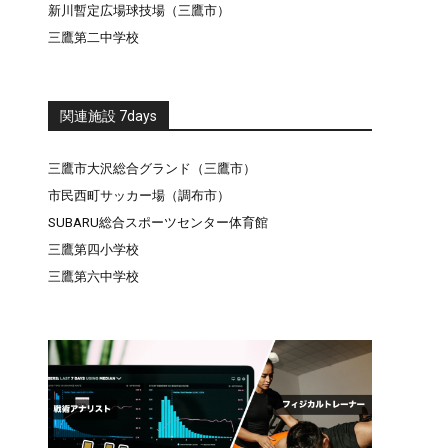
新川暫定広場球技場（三鷹市）
三鷹第二中学校
関連施設 7days
三鷹市大沢総合グランド（三鷹市）
市民西町サッカー場（調布市）
SUBARU総合スポーツセンター体育館
三鷹第四小学校
三鷹第六中学校