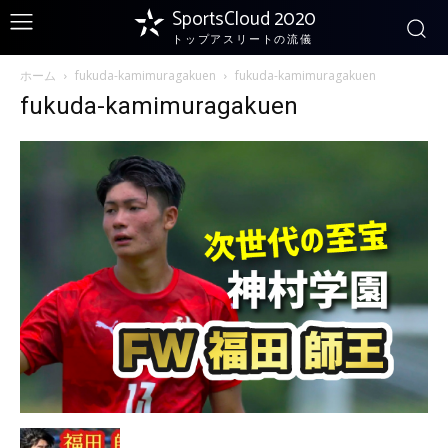
SportsCloud 2020
トップアスリートの流儀
ホーム
fukuda-kamimuragakuen
fukuda-kamimuragakuen
fukuda-kamimuragakuen