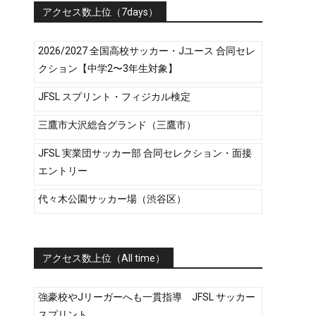
アクセス数上位（7days）
2026/2027 全国高校サッカー・Jユース 合同セレ
クション【中学2〜3年生対象】
JFSL スプリント・フィジカル検定
三鷹市大沢総合グランド（三鷹市）
JFSL 実業団サッカー部 合同セレクション・面接
エントリー
代々木公園サッカー場（渋谷区）
アクセス数上位（All time）
強豪校やJリーガーへも一貫指導 JFSL サッカー
スプリント