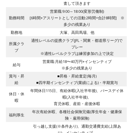
査して頂きます
営業職:9:00～18:00(変形労働制)
勤務時間
[6時間+アスリートとしての活動:2時間=合計8時間] ※
多少の残業あり
勤務地
大塚、高田馬場、他
適性レベルの提携クラブ(JFL・関東・都道県リーグ)で
所属クラ
プレー
ブ
※適性レベルクラブは練習参加の上で決定
営業職:月給18〜40万円+インセンティブ
給与
※多少の残業あり
賞与・昇
■昇格・昇給査定(毎月)
給
■四半期インセンティブ(業績による)・半期賞与
年間休日115日、有給休暇(入社半年後)、バースデイ休
休日・休
暇(入社半年後)、
暇
育児休暇、産前・産後休暇
年次有給休暇、各種社会保険完備(厚生年金・健康保
福利厚生
険・雇用保険)
引っ越し支援(※条件あり)、通勤交通費支給(上限あ
り)、インセンティブ、