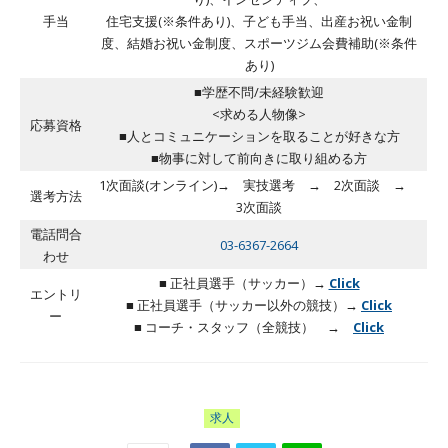
手当
住宅支援(※条件あり)、子ども手当、出産お祝い金制
度、結婚お祝い金制度、スポーツジム会費補助(※条件
あり)
■学歴不問/未経験歓迎
<求める人物像>
応募資格
■人とコミュニケーションを取ることが好きな方
■物事に対して前向きに取り組める方
1次面談(オンライン)→ 実技選考 → 2次面談 →
選考方法
3次面談
電話問合
03-6367-2664
わせ
■ 正社員選手（サッカー）→
Click
エントリ
■ 正社員選手（サッカー以外の競技）→
Click
ー
■ コーチ・スタッフ（全競技） →
Click
求人