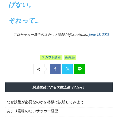
げない。
それって…
— プロサッカー選手のスカウト語録 (@jlscoutman)
June 18, 2023
スカウト語録
組織論
関連投稿アクセス数上位（7days）
なぜ技術が必要なのかを将棋で説明してみよう
あまり意味のないサッカー経歴