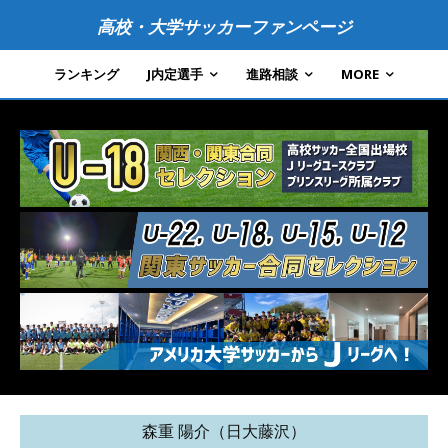
高校・大学サッカーファンページ
ランキング
J内定選手
進路相談
MORE
森重 陽介（日大藤沢）