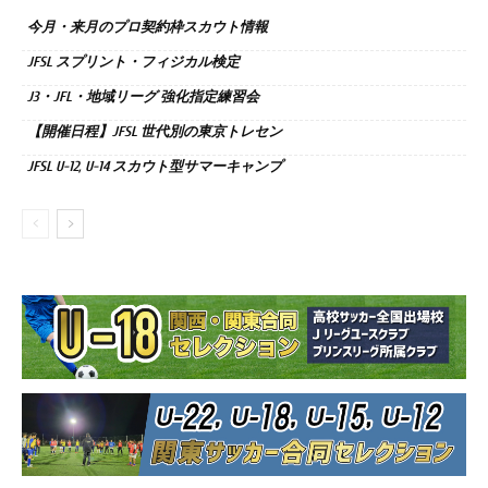
今月・来月のプロ契約枠スカウト情報
JFSL スプリント・フィジカル検定
J3・JFL・地域リーグ 強化指定練習会
【開催日程】JFSL 世代別の東京トレセン
JFSL U-12, U-14 スカウト型サマーキャンプ