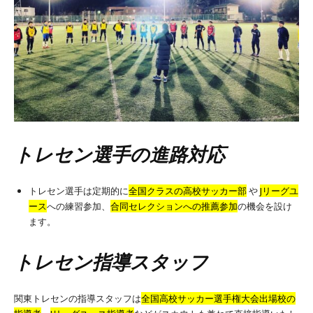
トレセン選手の進路対応
トレセン選手は定期的に
全国クラスの高校サッカー部
や
Jリーグユ
ース
への練習参加、
合同セレクションへの推薦参加
の機会を設け
ます。
トレセン指導スタッフ
関東トレセンの指導スタッフは
全国高校サッカー選手権大会出場校の