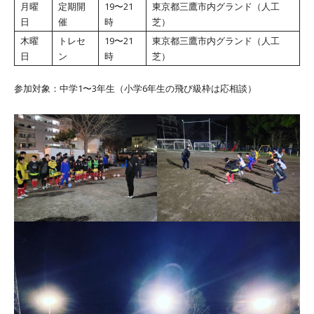
月曜
定期開
19〜21
東京都三鷹市内グランド（人工
日
催
時
芝）
木曜
トレセ
19〜21
東京都三鷹市内グランド（人工
日
ン
時
芝）
参加対象：中学1〜3年生（小学6年生の飛び級枠は応相談）