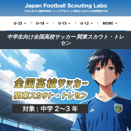
U-23
U-18
U-15
U-12
MORE
中学生向け全国高校サッカー 関東スカウト・トレ
セン