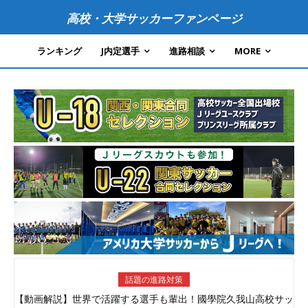
高校・大学サッカーファンページ
ランキング
J内定選手
進路相談
MORE
話題の進路対策
【動画解説】世界で活躍する選手も輩出！國學院久我山高校サッ