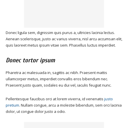
Donec ligula sem, dignissim quis purus a, ultricies lacinia lectus.
Aenean scelerisque, justo ac varius viverra, nisl arcu accumsan elit,
quis laoreet metus ipsum vitae sem. Phasellus luctus imperdiet.
Donec tortor ipsum
Pharetra ac malesuada in, sagittis ac nibh. Praesent mattis
ullamcorper metus, imperdiet convallis eros bibendum nec.
Praesent justo quam, sodales eu dui vel, iaculis feugiat nunc.
Pellentesque faucibus orci at lorem viverra, id venenatis
justo
pretium
. Nullam congue, arcu a molestie bibendum, sem orci lacinia
dolor, ut congue dolor justo a odio.