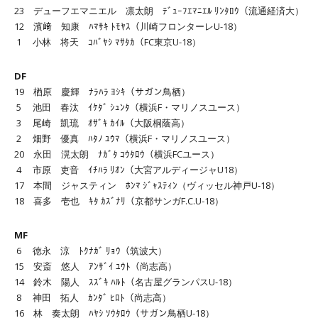
23 デューフエマニエル 凛太朗 ﾃﾞｭｰﾌｴﾏﾆｴﾙ ﾘﾝﾀﾛｳ（流通経済大）
12 濱﨑 知康 ﾊﾏｻｷ ﾄﾓﾔｽ（川崎フロンターレU-18）
1 小林 将天 ｺﾊﾞﾔｼ ﾏｻﾀｶ（FC東京U-18）
DF
19 楢原 慶輝 ﾅﾗﾊﾗ ﾖｼｷ（サガン鳥栖）
5 池田 春汰 ｲｹﾀﾞ ｼｭﾝﾀ（横浜F・マリノスユース）
3 尾崎 凱琉 ｵｻﾞｷ ｶｲﾙ（大阪桐蔭高）
2 畑野 優真 ﾊﾀﾉ ﾕｳﾏ（横浜F・マリノスユース）
20 永田 滉太朗 ﾅｶﾞﾀ ｺｳﾀﾛｳ（横浜FCユース）
4 市原 吏音 ｲﾁﾊﾗ ﾘｵﾝ（大宮アルディージャU18）
17 本間 ジャスティン ﾎﾝﾏ ｼﾞｬｽﾃｨﾝ（ヴィッセル神戸U-18）
18 喜多 壱也 ｷﾀ ｶｽﾞﾅﾘ（京都サンガF.C.U-18）
MF
6 徳永 涼 ﾄｸﾅｶﾞ ﾘｮｳ（筑波大）
15 安斎 悠人 ｱﾝｻﾞｲ ﾕｳﾄ（尚志高）
14 鈴木 陽人 ｽｽﾞｷ ﾊﾙﾄ（名古屋グランパスU-18）
8 神田 拓人 ｶﾝﾀﾞ ﾋﾛﾄ（尚志高）
16 林 奏太朗 ﾊﾔｼ ｿｳﾀﾛｳ（サガン鳥栖U-18）