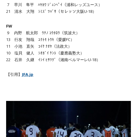
7 早川 隼平 ﾊﾔｶﾜ ｼﾞｭﾝﾍﾟｲ（浦和レッズユース）
21 清水 大翔 ｼﾐｽﾞ ﾂﾊﾞｻ（セレッソ大阪U-18）
FW
9 内野 航太郎 ｳﾁﾉ ｺｳﾀﾛｳ（筑波大）
13 行友 翔哉 ﾕｸﾄﾓ ﾄｳｷ（愛媛FC）
11 小池 直矢 ｺｲｹ ﾅｵﾔ（法政大）
10 塩貝 健人 ｼｵｶﾞｲ ｹﾝﾄ（慶應義塾大）
22 石井 久継 ｲｼｲ ﾋｻﾂｸﾞ（湘南ベルマーレU-18）
【引用】
JFA.jp