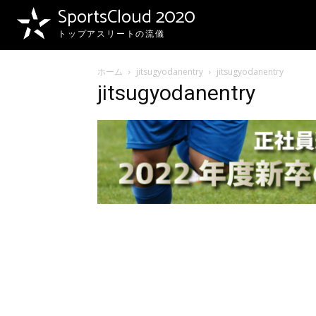
SportsCloud 2020
トップアスリートの流儀
ホーム
jitsugyodanentry
jitsugyodanentry
jitsugyodanentry