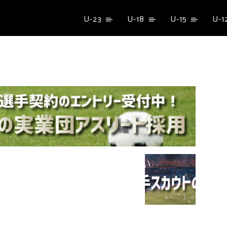
U-23
U-18
U-15
U-1