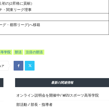
上初のJ2昇格に貢献）
チ・関東リーグ理事
リーグ・都県リーグ)へ移籍
高等学院
部活
注目の部活
ェア
最新の関連情報
オンライン説明会を開催中/ WIZUスポーツ高等学院
部活動 / 部長・指導者