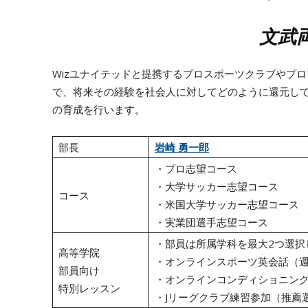
文武
Wizユナイテッドと提携するプロスポーツクラブやプ
で、将来その経験を社会人に対してどのように還元し
の育成を行います。
部長
岩崎 勇一郎
・プロ志望コース
・大学サッカー志望コース
コース
・米国大学サッカー志望コース
・実業団選手志望コース
・部員は所属学科を最大2つ選択
高等学院
・オンラインスポーツ英会話（週
部員向け
・オンラインコンディショニング
特別レッスン
・Jリーグクラブ練習参加（推薦