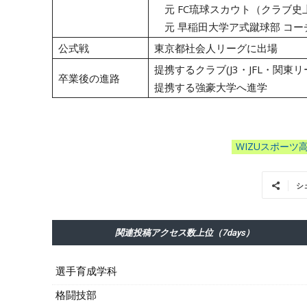
元 FC琉球スカウト（クラブ史
元 早稲田大学ア式蹴球部 コー
公式戦
東京都社会人リーグに出場
提携するクラブ(J3・JFL・関東
卒業後の進路
提携する強豪大学へ進学
WIZUスポーツ
シ
関連投稿アクセス数上位（7days）
選手育成学科
格闘技部