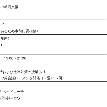
への就活支援
さい
があるため事前に要相談）
歩圏内）
内）
:00〜21:00
話および進路対策の授業あり
け英会話レッスンを開催（＋週1〜2回）
 ヘッドコーチ
ンス取得)スカウト