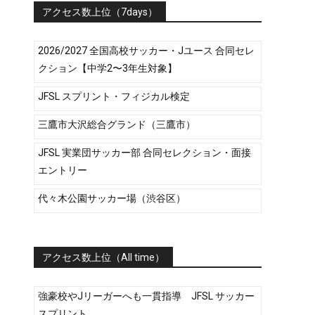
アクセス数上位（7days）
2026/2027 全国高校サッカー・Jユース 合同セレ
クション【中学2〜3年生対象】
JFSL スプリント・フィジカル検定
三鷹市大沢総合グランド（三鷹市）
JFSL 実業団サッカー部 合同セレクション・面接
エントリー
代々木公園サッカー場（渋谷区）
アクセス数上位（All time）
強豪校やJリーガーへも一貫指導 JFSL サッカー
スプリント