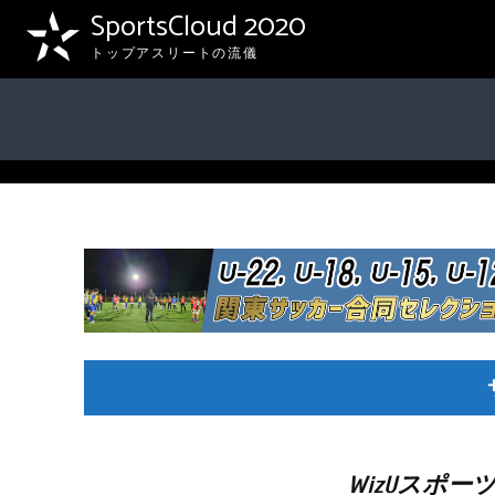
SportsCloud 2020
トップアスリートの流儀
WizUスポー