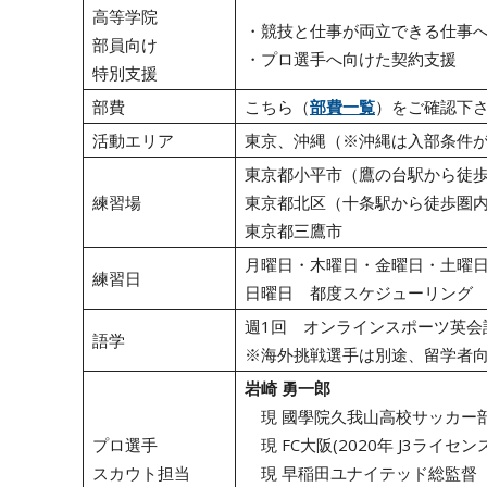
高等学院
・競技と仕事が両立できる仕事
部員向け
・プロ選手へ向けた契約支援
特別支援
部費
こちら（
部費一覧
）をご確認下
活動エリア
東京、沖縄（※沖縄は入部条件
東京都小平市（鷹の台駅から徒
練習場
東京都北区（十条駅から徒歩圏
東京都三鷹市
月曜日・木曜日・金曜日・土曜日 19
練習日
日曜日 都度スケジューリング
週1回 オンラインスポーツ英会
語学
※海外挑戦選手は別途、留学者向
岩崎 勇一郎
現 國學院久我山高校サッカー部
プロ選手
現 FC大阪(2020年 J3ライセ
スカウト担当
現 早稲田ユナイテッド総監督