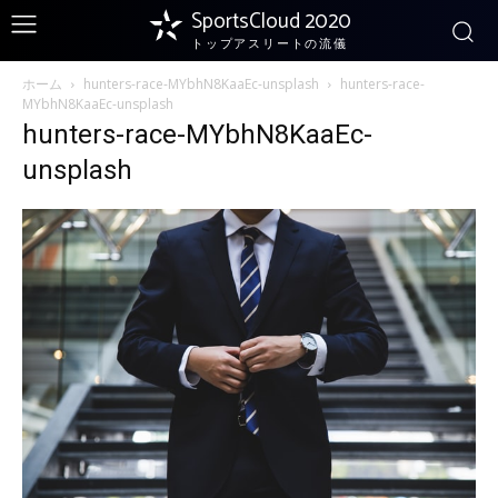
SportsCloud 2020
トップアスリートの流儀
ホーム
hunters-race-MYbhN8KaaEc-unsplash
hunters-race-
MYbhN8KaaEc-unsplash
hunters-race-MYbhN8KaaEc-
unsplash