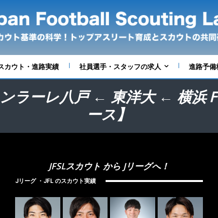
スカウト・進路実績
社員選手・スタッフの求人
進路予備
ンラーレ八戸 ← 東洋大 ← 横
ース】
JFSLスカウト から Jリーグへ！
Jリーグ ・JFL のスカウト実績