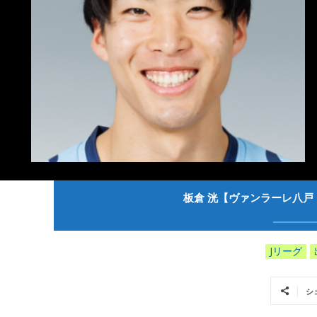
板倉 洸【ヴァンラーレ八戸 
Jリーグ
シ