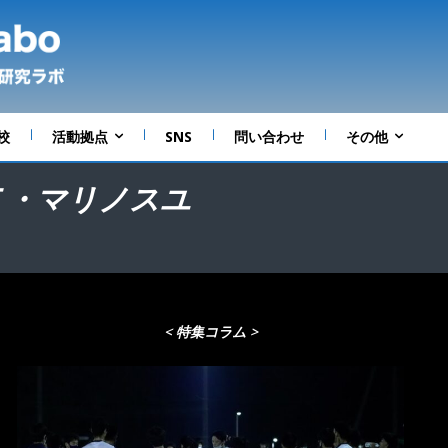
校
活動拠点
SNS
問い合わせ
その他
浜Ｆ・マリノスユ
< 特集コラム >