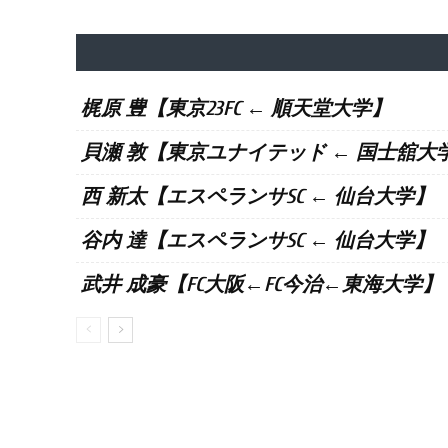
梶原 豊【東京23FC ← 順天堂大学】
貝瀬 敦【東京ユナイテッド ← 国士舘大
西 新太【エスペランサSC ← 仙台大学】
谷内 達【エスペランサSC ← 仙台大学】
武井 成豪【FC大阪←FC今治←東海大学】