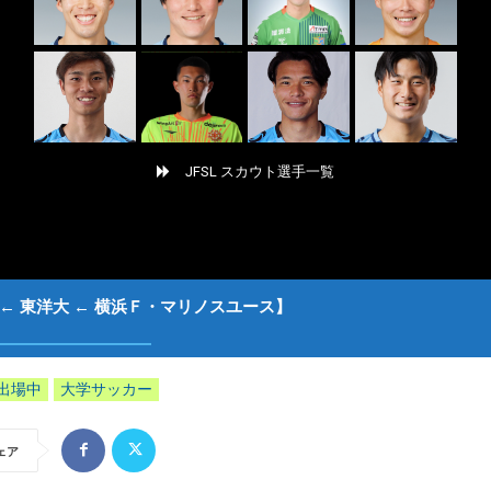
JFSL スカウト選手一覧
← 東洋大 ← 横浜Ｆ・マリノスユース】
出場中
大学サッカー
ェア