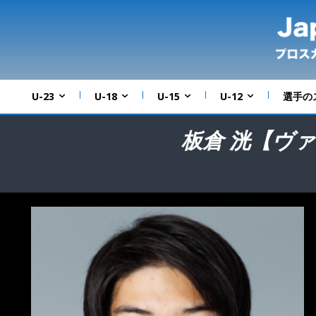
U-23
U-18
U-15
U-12
選手の
板倉 洸【ヴァ