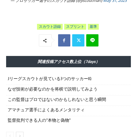
— プロサッカー選手のスカウト語録 (@jlscoutman)
May 31, 2023
スカウト語録
スプリント
基準
関連投稿アクセス数上位（7days）
Jリーグスカウトが見ている3つのサッカーIQ
なぜ技術が必要なのかを将棋で説明してみよう
この監督はプロではないのかもしれないと思う瞬間
アマチュア選手によくあるメンタリティ
監督批判できる人の”本物と偽物”