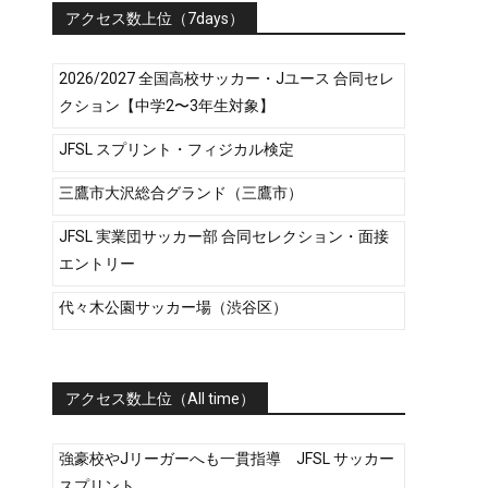
アクセス数上位（7days）
2026/2027 全国高校サッカー・Jユース 合同セレ
クション【中学2〜3年生対象】
JFSL スプリント・フィジカル検定
三鷹市大沢総合グランド（三鷹市）
JFSL 実業団サッカー部 合同セレクション・面接
エントリー
代々木公園サッカー場（渋谷区）
アクセス数上位（All time）
強豪校やJリーガーへも一貫指導 JFSL サッカー
スプリント