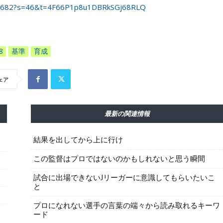
643682?s=46&t=4F66P1p8u1DBRkSGj68RLQ
8
基準
育成
ェア
最新の関連情報
結果を出してから上に行け
この監督はプロではないのかもしれないと思う瞬間
試合に出場できないJリーガーに意識してもらいたいこ
と
プロになれない選手の言葉の端々から読み取れるキーワ
ード